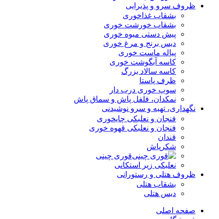
ظروف سرو و پذیرایی
بشقاب غذاخوری
بشقاب خورشت خوری
پیش دستی میوه خوری
دیس برنج و مرغ خوری
پیاله ماست خوری
کاسه آبگوشت خوری
کاسه سالاد بزرگ
ظرف پاستا
سوپ خوری درب دار
نمکدان، فلفل پاش و سماق پاش
نگهداری، تهیه و سرو نوشیدنی
فنجان و نعلبکی چایخوری
فنجان و نعلبکی قهوه خوری
قندان
شکرپاش
قوری چینی
نعلبکی زیر استکانی
ظروف هتلی و رستورانی
بشقاب هتلی
دیس هتلی
صفحه اصلی