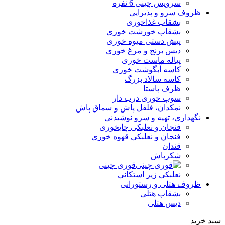
سرویس چینی 6 نفره
ظروف سرو و پذیرایی
بشقاب غذاخوری
بشقاب خورشت خوری
پیش دستی میوه خوری
دیس برنج و مرغ خوری
پیاله ماست خوری
کاسه آبگوشت خوری
کاسه سالاد بزرگ
ظرف پاستا
سوپ خوری درب دار
نمکدان، فلفل پاش و سماق پاش
نگهداری، تهیه و سرو نوشیدنی
فنجان و نعلبکی چایخوری
فنجان و نعلبکی قهوه خوری
قندان
شکرپاش
قوری چینی
نعلبکی زیر استکانی
ظروف هتلی و رستورانی
بشقاب هتلی
دیس هتلی
سبد خرید