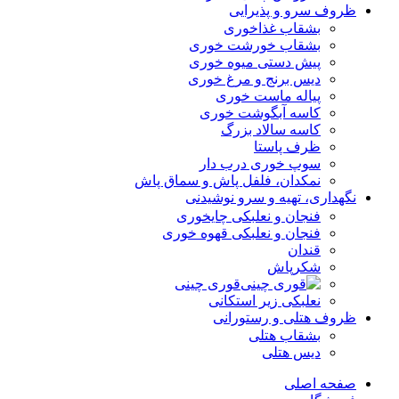
ظروف سرو و پذیرایی
بشقاب غذاخوری
بشقاب خورشت خوری
پیش دستی میوه خوری
دیس برنج و مرغ خوری
پیاله ماست خوری
کاسه آبگوشت خوری
کاسه سالاد بزرگ
ظرف پاستا
سوپ خوری درب دار
نمکدان، فلفل پاش و سماق پاش
نگهداری، تهیه و سرو نوشیدنی
فنجان و نعلبکی چایخوری
فنجان و نعلبکی قهوه خوری
قندان
شکرپاش
قوری چینی
نعلبکی زیر استکانی
ظروف هتلی و رستورانی
بشقاب هتلی
دیس هتلی
صفحه اصلی